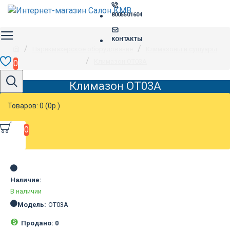
8005501604
КОНТАКТЫ
Парикмахерское оборудование
Климазоны и сушуары
Климазон ОТ03А
0
Климазон ОТ03А
Товаров: 0 (0р.)
0
Наличие:
В наличии
Модель:
ОТ03А
Продано: 0