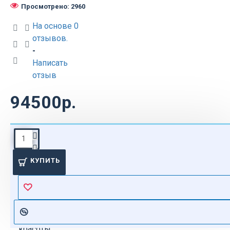
Просмотрено: 2960
На основе 0
отзывов.
-
Написать
отзыв
94500р.
ОПИСАНИЕ
КУПИТЬ
Ультрасовременное
оборудование
для
парикмахерских
и салонов
красоты,