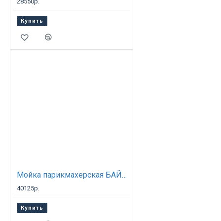
28550р.
Купить
Мойка парикмахерская БАЙКАЛ с креслом ЛИГА
40125р.
Купить