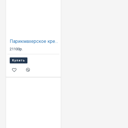
Парикмахерское кресло A07B
21100р.
Купить