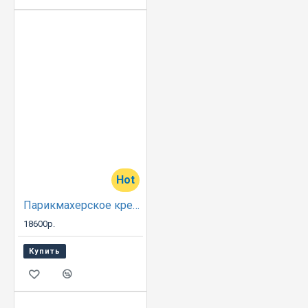
Hot
Парикмахерское кресло A08B
18600р.
Купить