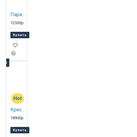
Парикмахерское кресло Контакт G
12500р.
Купить
Hot
Кресло парикмахерское НИКОЛЬ
18900р.
Купить