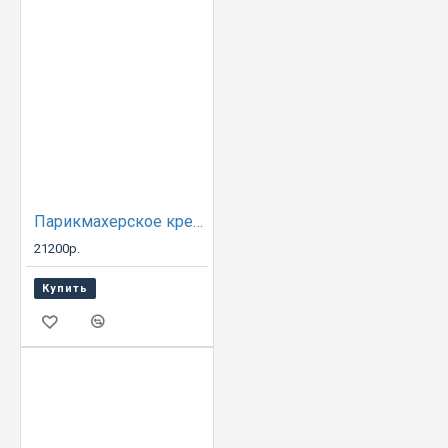
Парикмахерское кресло A06B
21200р.
Купить