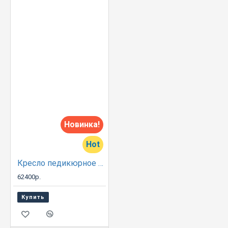
Новинка!
Hot
Кресло педикюрное “Р16”
62400р.
Купить