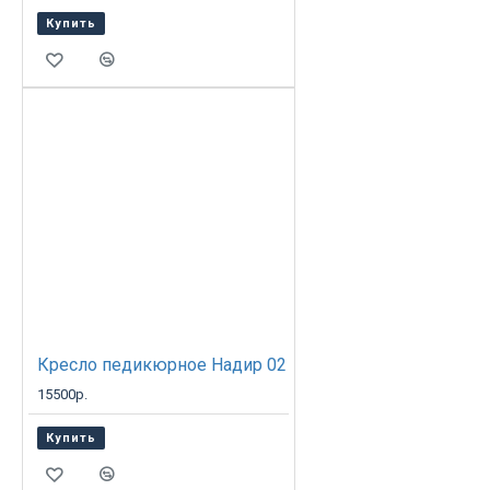
регулируются
Купить
механическим
способом.
Габариты:
40х42х56/82 см.
Купить
подставку для
педикюра с
бесплатной
доставкой
можно только у
нас! Желаете
купить другое
оборудование?
Кресло педикюрное Надир 02
Звоните! Мы
15500р.
работаем для
Вас!
Купить