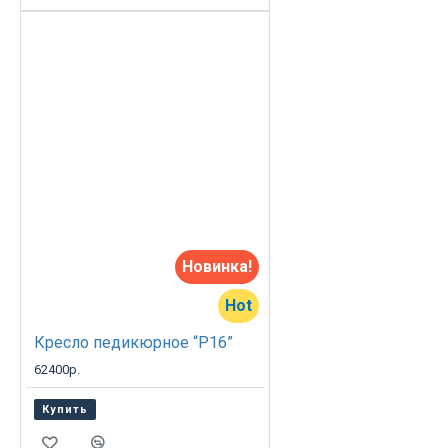
Новинка!
Hot
Кресло педикюрное “Р16”
62400р.
Купить