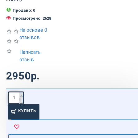
Продано: 0
Просмотрено: 2628
На основе 0
отзывов.
-
Написать
отзыв
2950р.
ОПИСАНИЕ
КУПИТЬ
Подставка под
ноги для
педикюра – это
недорогое