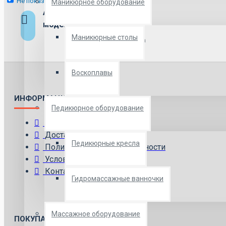
Не показывать снова
Маникюрное оборудование
Актуальные
Регулярные
поступления и
модели
обновления
Маникюрные столы
модельного ряда
Воскоплавы
ИНФОРМАЦИЯ
Педикюрное оборудование
О Компании
Доставка
Педикюрные кресла
Политика конфиденциальности
Условия использования
Контакты
Гидромассажные ванночки
Массажное оборудование
ПОКУПАТЕЛЯМ