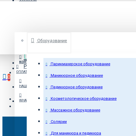
8 (800) 550-16-04
бесплатно по РФ
ВЫБРАТЬ КАТЕГОРИЮ
Sale
ВХОД
Бесплатная Доставка
Оборудование
подробнее о доставке
8005501604
КОНТАКТЫ
Парикмахерское оборудование
Рассрочка
или кредит
ОПЛАТА И ДОСТАВКА
Маникюрное оборудование
0
НАШИ РАБОТЫ
Педикюрное оборудование
Косметологическое оборудование
WHATSAPP
Массажное оборудование
Солярии
Для маникюра и педикюра