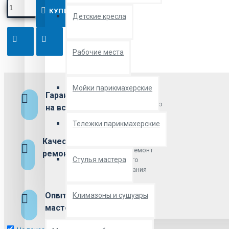
КУПИТЬ
Детские кресла
Рабочие места
Мойки парикмахерские
Гарантия
Гарантия на всю
продаваемую продукцию
на всё
от 1 года
Тележки парикмахерские
Качественный
Осуществляем
сборку и ремонт
ремонт
Стулья мастера
проданного
оборудования
Опытные
Квалифицированные
Климазоны и сушуары
мастера по сборке и
мастера
ремонту