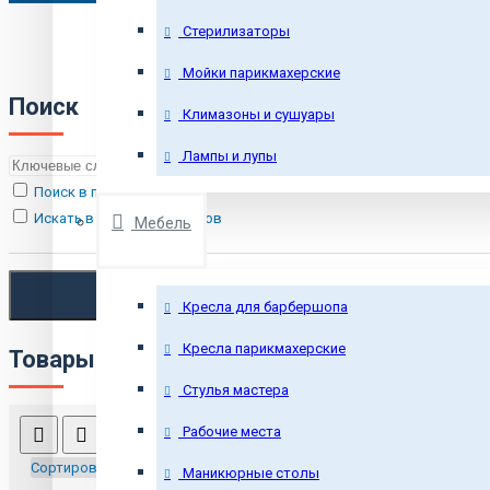
Стерилизаторы
Мойки парикмахерские
Поиск
Климазоны и сушуары
Лампы и лупы
Поиск в подкатегориях
Искать в описании товаров
Мебель
Кресла для барбершопа
Кресла парикмахерские
Товары, соответствующие критериям по
Стулья мастера
Сравнение товаров
Рабочие места
0
Сортировка:
Показать:
Маникюрные столы