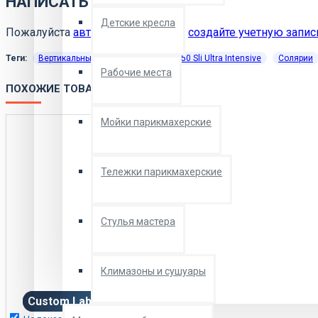
НАПИСАТЬ ОТЗЫВ
Детские кресла
Пожалуйста
авторизируйтесь
или
создайте учетную запис
Теги:
Вертикальный солярий Luxura V10 50 Sli Ultra Intensive
Солярии
Рабочие места
ПОХОЖИЕ ТОВАРЫ
Мойки парикмахерские
Тележки парикмахерские
Стулья мастера
Климазоны и сушуары
Custom Labels