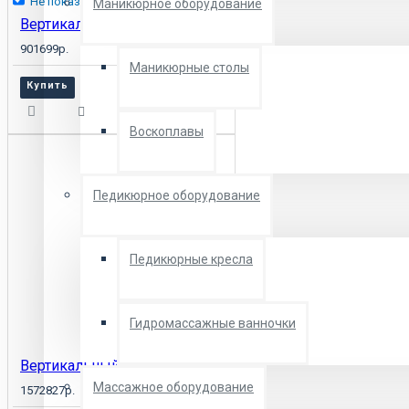
Не показывать снова
Маникюрное оборудование
Вертикальный солярий Luxura V7 48 XL High Intensive
901699р.
Маникюрные столы
Купить
Воскоплавы
Педикюрное оборудование
Педикюрные кресла
Гидромассажные ванночки
Вертикальный солярий Luxura V10 50 Sli High Intensive
Массажное оборудование
1572827р.