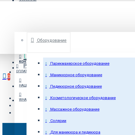
8 (800) 550-16-04
бесплатно по РФ
ВЫБРАТЬ КАТЕГОРИЮ
Sale
ВХОД
Бесплатная Доставка
Оборудование
подробнее о доставке
8005501604
КОНТАКТЫ
Парикмахерское оборудование
Рассрочка
или кредит
ОПЛАТА И ДОСТАВКА
Маникюрное оборудование
0
НАШИ РАБОТЫ
Педикюрное оборудование
Косметологическое оборудование
WHATSAPP
Массажное оборудование
Солярии
Вертикал
Для маникюра и педикюра