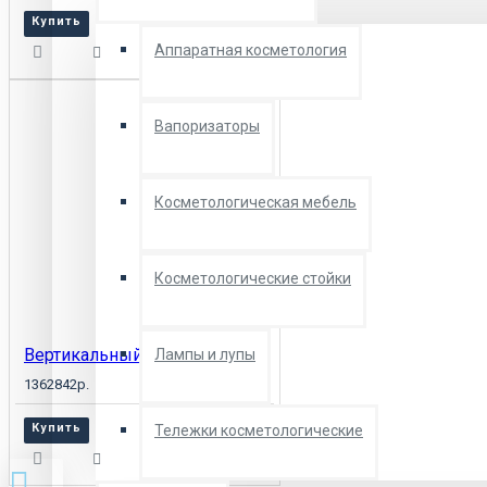
Купить
Аппаратная косметология
Вапоризаторы
Косметологическая мебель
Косметологические стойки
Вертикальный солярий Luxura V10 50 XL High Intensive
Лампы и лупы
1362842р.
Купить
Тележки косметологические