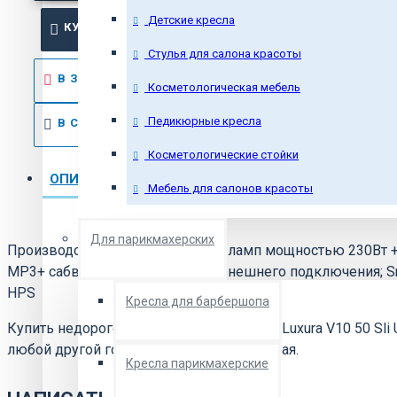
Детские кресла
КУПИТЬ
Стулья для салона красоты
В ЗАКЛАДКИ
Косметологическая мебель
Педикюрные кресла
В СРАВНЕНИЕ
Косметологические стойки
ОПИСАНИЕ
ОТЗЫВЫ
Мебель для салонов красоты
Для парикмахерских
Производство - Нидерланды. 50 ламп мощностью 230Вт + 4
MP3+ сабвуфер, 4 разъема для внешнего подключения; Sm
HPS
Кресла для барбершопа
Купить недорого Вертикальный солярий Luxura V10 50 Sli U
любой другой город Ставропольского края.
Кресла парикмахерские