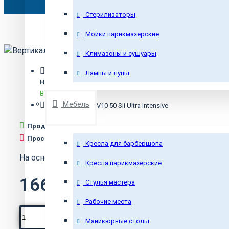
Стерилизаторы
Мойки парикмахерские
Климазоны и сушуары
Лампы и лупы
Наличие:
В наличии
Мебель
Модель:
Luxura V10 50 Sli Ultra Intensive
Продано: 0
Просмотрено: 1975
Кресла для барбершопа
На основе 0 отзывов.
-
Написать отзыв
Кресла парикмахерские
1667820р.
Стулья мастера
Рабочие места
Маникюрные столы