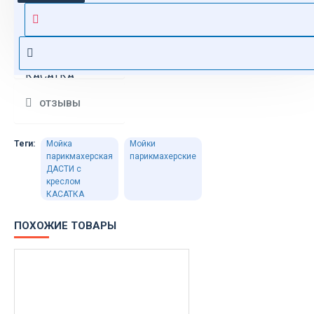
парикмахерская
ДАСТИ в
комплекте с
креслом
КАСАТКА
производства
ОТЗЫВЫ
российской
компании
"Имидж Мастер"
Теги:
Мойка
Мойки
парикмахерская
парикмахерские
имеет черный
ДАСТИ с
металлический
креслом
каркас,
КАСАТКА
керамическую
ПОХОЖИЕ ТОВАРЫ
раковину,
регулирующуюся
по углу наклона,
комплект
смесителя.
Кресло